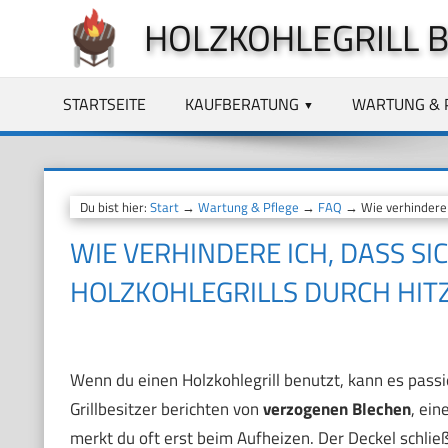
Zum
HOLZKOHLEGRILL 
Inhalt
springen
STARTSEITE
KAUFBERATUNG
WARTUNG & 
Du bist hier:
Start
→
Wartung & Pflege
→
FAQ
→ Wie verhindere i
WIE VERHINDERE ICH, DASS S
HOLZKOHLEGRILLS DURCH HITZ
Wenn du einen Holzkohlegrill benutzt, kann es passi
Grillbesitzer berichten von
verzogenen Blechen
, ei
merkt du oft erst beim Aufheizen. Der Deckel schließ