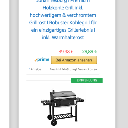
Johannesburg I Premium
Holzkohle Grill inkl.
hochwertigem & verchromtem
Grillrost I Robuster Kohlegrill für
ein einzigartiges Grillerlebnis I
inkl. Warmhalterost
39,98 €
29,89 €
Bei Amazon ansehen
*
Anzeige
Preis inkl. MwSt., zzgl. Versandkosten
EMPFEHLUNG
n