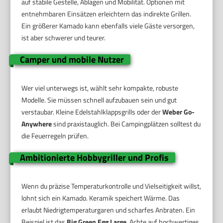
auf stabile Gestelle, Ablagen und Mobilität. Optionen mit
entnehmbaren Einsätzen erleichtern das indirekte Grillen.
Ein größerer Kamado kann ebenfalls viele Gäste versorgen,
ist aber schwerer und teurer.
Camper und mobile Nutzer
Wer viel unterwegs ist, wählt sehr kompakte, robuste
Modelle. Sie müssen schnell aufzubauen sein und gut
verstaubar. Kleine Edelstahlklappsgrills oder der
Weber Go-
Anywhere
sind praxistauglich. Bei Campingplätzen solltest du
die Feuerregeln prüfen.
Ambitionierte Hobbygriller und Profis
Wenn du präzise Temperaturkontrolle und Vielseitigkeit willst,
lohnt sich ein Kamado. Keramik speichert Wärme. Das
erlaubt Niedrigtemperaturgaren und scharfes Anbraten. Ein
Beispiel ist das
Big Green Egg Large
. Achte auf hochwertiges