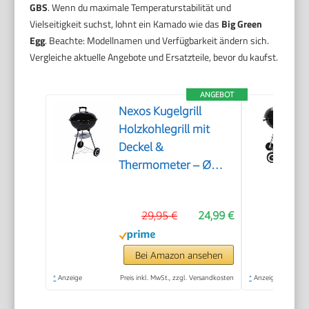
GBS
. Wenn du maximale Temperaturstabilität und
Vielseitigkeit suchst, lohnt ein Kamado wie das
Big Green
Egg
. Beachte: Modellnamen und Verfügbarkeit ändern sich.
Vergleiche aktuelle Angebote und Ersatzteile, bevor du kaufst.
ANGEBOT
Nexos Kugelgrill
Holzkohlegrill mit
Deckel &
Thermometer – Ø
41,5 cm verchromter
Grillrost – BBQ
29,95 €
24,99 €
Grillwagen mit
Rädern – Schwarz –
Outdoor Grill für
Bei Amazon ansehen
Garten & Terrasse
*
Anzeige
Preis inkl. MwSt., zzgl. Versandkosten
*
Anzeige