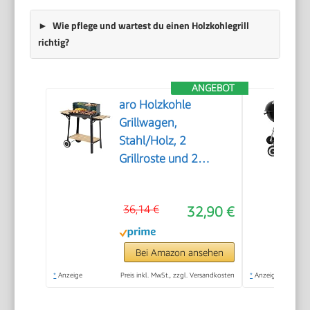
Wie pflege und wartest du einen Holzkohlegrill
richtig?
ANGEBOT
aro Holzkohle
Grillwagen,
Stahl/Holz, 2
Grillroste und 2
Seitenablagen,
Holzgriffen, mit 2
36,14 €
32,90 €
Räder, Windschutz,
grün (grün)
Bei Amazon ansehen
*
Anzeige
Preis inkl. MwSt., zzgl. Versandkosten
*
Anzeige