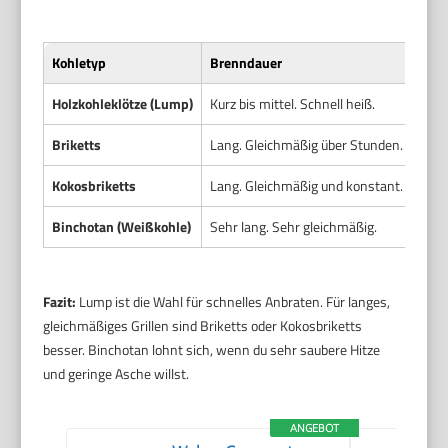
Kohletyp
Brenndauer
Temp
Holzkohleklötze (Lump)
Kurz bis mittel. Schnell heiß.
Hohe
Briketts
Lang. Gleichmäßig über Stunden.
Stab
Kokosbriketts
Lang. Gleichmäßig und konstant.
Stab
Binchotan (Weißkohle)
Sehr lang. Sehr gleichmäßig.
Sehr
Fazit:
Lump ist die Wahl für schnelles Anbraten. Für langes,
gleichmäßiges Grillen sind Briketts oder Kokosbriketts
besser. Binchotan lohnt sich, wenn du sehr saubere Hitze
und geringe Asche willst.
ANGEBOT