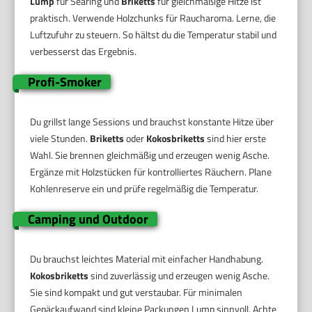
Lump
für Searing und
Briketts
für gleichmäßige Hitze ist
praktisch. Verwende Holzchunks für Raucharoma. Lerne, die
Luftzufuhr zu steuern. So hältst du die Temperatur stabil und
verbesserst das Ergebnis.
Profi-Smoker
Du grillst lange Sessions und brauchst konstante Hitze über
viele Stunden.
Briketts
oder
Kokosbriketts
sind hier erste
Wahl. Sie brennen gleichmäßig und erzeugen wenig Asche.
Ergänze mit Holzstücken für kontrolliertes Räuchern. Plane
Kohlenreserve ein und prüfe regelmäßig die Temperatur.
Camping und Outdoor
Du brauchst leichtes Material mit einfacher Handhabung.
Kokosbriketts
sind zuverlässig und erzeugen wenig Asche.
Sie sind kompakt und gut verstaubar. Für minimalen
Gepäckaufwand sind kleine Packungen Lump sinnvoll. Achte