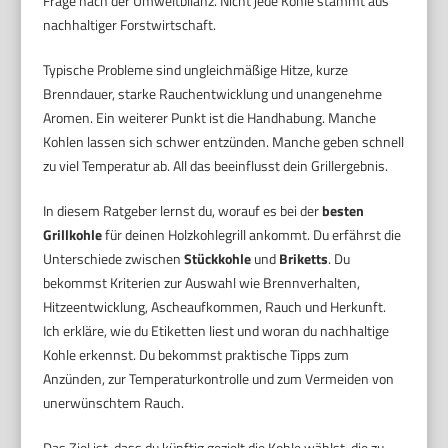
Frage nach der Umweltbilanz. Nicht jede Kohle stammt aus
nachhaltiger Forstwirtschaft.
Typische Probleme sind ungleichmäßige Hitze, kurze
Brenndauer, starke Rauchentwicklung und unangenehme
Aromen. Ein weiterer Punkt ist die Handhabung. Manche
Kohlen lassen sich schwer entzünden. Manche geben schnell
zu viel Temperatur ab. All das beeinflusst dein Grillergebnis.
In diesem Ratgeber lernst du, worauf es bei der
besten
Grillkohle
für deinen Holzkohlegrill ankommt. Du erfährst die
Unterschiede zwischen
Stückkohle
und
Briketts
. Du
bekommst Kriterien zur Auswahl wie Brennverhalten,
Hitzeentwicklung, Ascheaufkommen, Rauch und Herkunft.
Ich erkläre, wie du Etiketten liest und woran du nachhaltige
Kohle erkennst. Du bekommst praktische Tipps zum
Anzünden, zur Temperaturkontrolle und zum Vermeiden von
unerwünschtem Rauch.
Das Ziel ist, dass du künftig gezielt die Kohle wählst, die zu