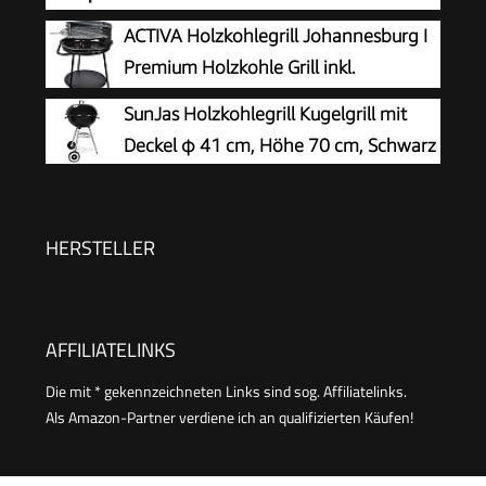
Holzgriffen, mit 2 Räder, Windschutz,
ACTIVA Holzkohlegrill Johannesburg I
grün (grün)
Premium Holzkohle Grill inkl.
hochwertigem & verchromtem
SunJas Holzkohlegrill Kugelgrill mit
Grillrost I Robuster Kohlegrill für ein einzigartiges
Deckel φ 41 cm, Höhe 70 cm, Schwarz
Grillerlebnis I inkl. Warmhalterost
HERSTELLER
AFFILIATELINKS
Die mit * gekennzeichneten Links sind sog. Affiliatelinks.
Als Amazon-Partner verdiene ich an qualifizierten Käufen!