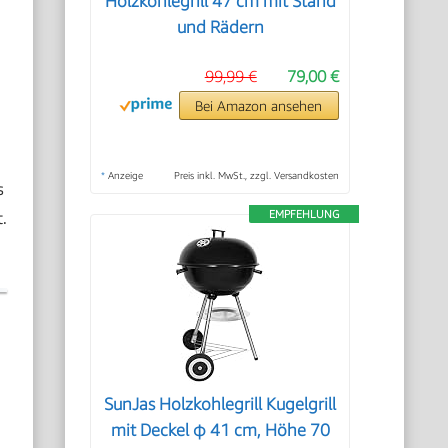
Holzkohlegrill 47 cm mit Stand
und Rädern
99,99 €
79,00 €
Bei Amazon ansehen
*
Anzeige
Preis inkl. MwSt., zzgl. Versandkosten
s
.
EMPFEHLUNG
SunJas Holzkohlegrill Kugelgrill
mit Deckel φ 41 cm, Höhe 70