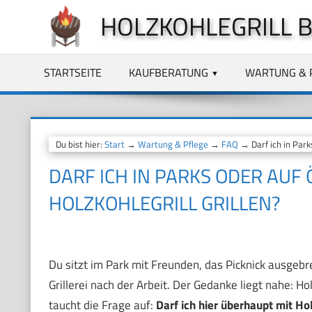
Zum
HOLZKOHLEGRILL 
Inhalt
springen
STARTSEITE
KAUFBERATUNG
WARTUNG & 
Du bist hier:
Start
→
Wartung & Pflege
→
FAQ
→ Darf ich in Parks
DARF ICH IN PARKS ODER AUF
HOLZKOHLEGRILL GRILLEN?
Du sitzt im Park mit Freunden, das Picknick ausgebrei
Grillerei nach der Arbeit. Der Gedanke liegt nahe: H
taucht die Frage auf:
Darf ich hier überhaupt mit Hol