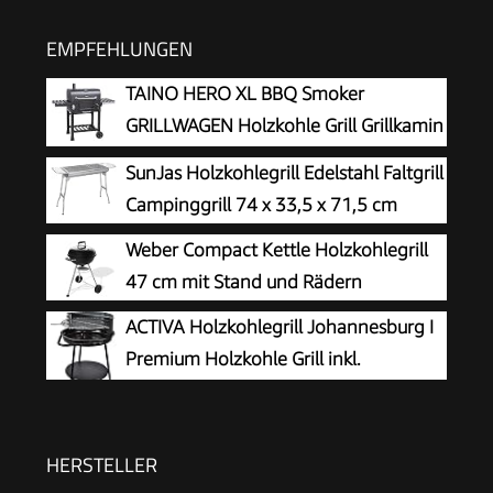
EMPFEHLUNGEN
TAINO HERO XL BBQ Smoker
GRILLWAGEN Holzkohle Grill Grillkamin
Standgrill Räucherofen Zubehör
SunJas Holzkohlegrill Edelstahl Faltgrill
Campinggrill 74 x 33,5 x 71,5 cm
Weber Compact Kettle Holzkohlegrill
47 cm mit Stand und Rädern
ACTIVA Holzkohlegrill Johannesburg I
Premium Holzkohle Grill inkl.
hochwertigem & verchromtem
Grillrost I Robuster Kohlegrill für ein einzigartiges
Grillerlebnis I inkl. Warmhalterost
HERSTELLER