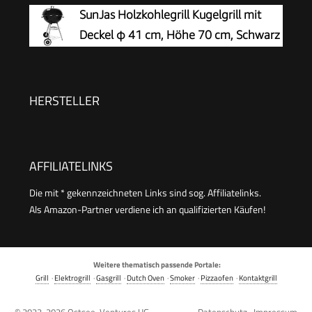
verchromter Grillrost – BBQ Grillwagen
SunJas Holzkohlegrill Kugelgrill mit
mit Rädern – Schwarz – Outdoor Grill für Garten
Deckel φ 41 cm, Höhe 70 cm, Schwarz
& Terrasse
HERSTELLER
AFFILIATELINKS
Die mit * gekennzeichneten Links sind sog. Affiliatelinks.
Als Amazon-Partner verdiene ich an qualifizierten Käufen!
Weitere thematisch passende Portale:
Grill
·
Elektrogrill
·
Gasgrill
·
Dutch Oven
·
Smoker
·
Pizzaofen
·
Kontaktgrill
© 2023-2026
Ostsee-Ventures UG
Datenschutz
·
Impressum