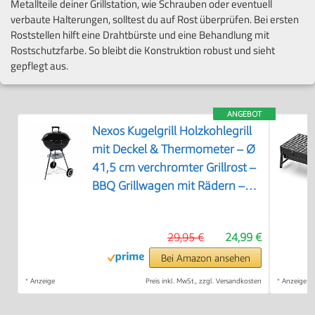
Metallteile deiner Grillstation, wie Schrauben oder eventuell
verbaute Halterungen, solltest du auf Rost überprüfen. Bei ersten
Roststellen hilft eine Drahtbürste und eine Behandlung mit
Rostschutzfarbe. So bleibt die Konstruktion robust und sieht
gepflegt aus.
ANGEBOT
Nexos Kugelgrill Holzkohlegrill
mit Deckel & Thermometer – Ø
41,5 cm verchromter Grillrost –
BBQ Grillwagen mit Rädern –
Schwarz – Outdoor Grill für
Garten & Terrasse
29,95 €
24,99 €
Bei Amazon ansehen
*
Anzeige
Preis inkl. MwSt., zzgl. Versandkosten
*
Anzeige