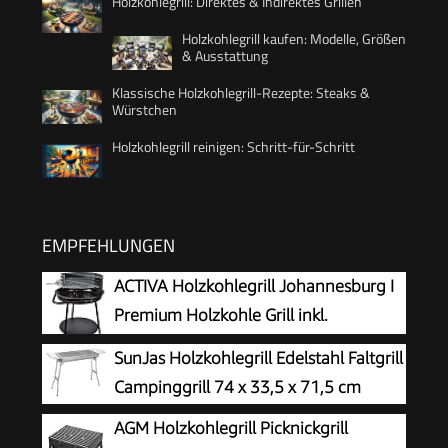
Holzkohlegrill: Direktes & Indirektes Grillen
Holzkohlegrill kaufen: Modelle, Größen
& Ausstattung
Klassische Holzkohlegrill-Rezepte: Steaks &
Würstchen
Holzkohlegrill reinigen: Schritt-für-Schritt
EMPFEHLUNGEN
ACTIVA Holzkohlegrill Johannesburg I
Premium Holzkohle Grill inkl.
hochwertigem & verchromtem
SunJas Holzkohlegrill Edelstahl Faltgrill
Grillrost I Robuster Kohlegrill für ein einzigartiges
Campinggrill 74 x 33,5 x 71,5 cm
Grillerlebnis I inkl. Warmhalterost
AGM Holzkohlegrill Picknickgrill