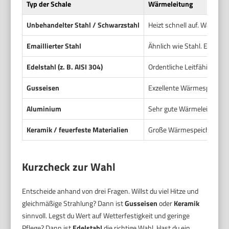
Typ der Schale
Wärmeleitung
Unbehandelter Stahl / Schwarzstahl
Heizt schnell auf. Wärme v
Emaillierter Stahl
Ähnlich wie Stahl. Emaille
Edelstahl (z. B. AISI 304)
Ordentliche Leitfähigkeit. 
Gusseisen
Exzellente Wärmespeicher
Aluminium
Sehr gute Wärmeleitung. E
Keramik / feuerfeste Materialien
Große Wärmespeicherung. S
Kurzcheck zur Wahl
Entscheide anhand von drei Fragen. Willst du viel Hitze und
gleichmäßige Strahlung? Dann ist
Gusseisen
oder
Keramik
sinnvoll. Legst du Wert auf Wetterfestigkeit und geringe
Pflege? Dann ist
Edelstahl
die richtige Wahl. Hast du ein