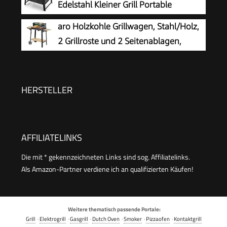
Edelstahl Kleiner Grill Portable
Campinggrill Abnehmbare BBQ Grills
aro Holzkohle Grillwagen, Stahl/Holz,
für Outdoor Garten Party
2 Grillroste und 2 Seitenablagen,
Holzgriffen, mit 2 Räder, Windschutz,
grün (grün)
HERSTELLER
AFFILIATELINKS
Die mit * gekennzeichneten Links sind sog. Affiliatelinks.
Als Amazon-Partner verdiene ich an qualifizierten Käufen!
Weitere thematisch passende Portale:
Grill
·
Elektrogrill
·
Gasgrill
·
Dutch Oven
·
Smoker
·
Pizzaofen
·
Kontaktgrill