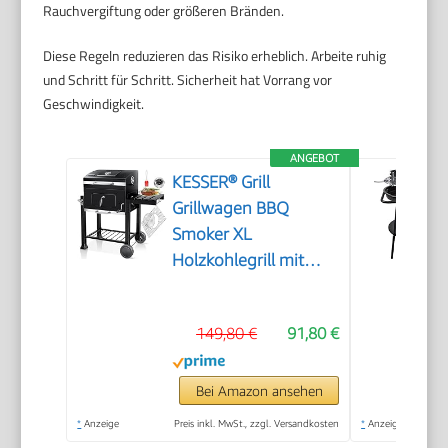
Rauchvergiftung oder größeren Bränden.
Diese Regeln reduzieren das Risiko erheblich. Arbeite ruhig
und Schritt für Schritt. Sicherheit hat Vorrang vor
Geschwindigkeit.
ANGEBOT
KESSER® Grill
Grillwagen BBQ
Smoker XL
Holzkohlegrill mit
Deckel, Rädern,
Edelstahl-Griff,
149,80 €
91,80 €
Grillrost,
Thermometer, &
Silikon-Pinsel,
Bei Amazon ansehen
Standgrill,
*
Anzeige
Preis inkl. MwSt., zzgl. Versandkosten
*
Anzeige
Kohlegrillwagen