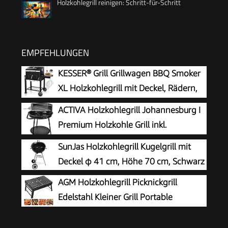
Holzkohlegrill reinigen: Schritt-für-Schritt
EMPFEHLUNGEN
KESSER® Grill Grillwagen BBQ Smoker
XL Holzkohlegrill mit Deckel, Rädern,
Edelstahl-Griff, Grillrost, Thermometer,
ACTIVA Holzkohlegrill Johannesburg I
& Silikon-Pinsel, Standgrill, Kohlegrillwagen
Premium Holzkohle Grill inkl.
hochwertigem & verchromtem
SunJas Holzkohlegrill Kugelgrill mit
Grillrost I Robuster Kohlegrill für ein einzigartiges
Deckel φ 41 cm, Höhe 70 cm, Schwarz
Grillerlebnis I inkl. Warmhalterost
AGM Holzkohlegrill Picknickgrill
Edelstahl Kleiner Grill Portable
Campinggrill Abnehmbare BBQ Grills
für Outdoor Garten Party usw. (52 x 29.5 x 22.2