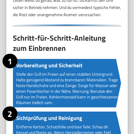
Lesen weißt du genau, was zu tun ist. Du kannst den Grill
sicher in Betrieb nehmen. Und du vermeidest typische Fehler,
die Rost oder unangenehme Aromen verursachen.
Schritt-für-Schritt-Anleitung
zum Einbrennen
Vorbereitung und Sicherheit
Stelle den Grill im Freien auf einen stabilen Untergrund.
Halte genügend Abstand zu brennbaren Materialien. Trage
feste Handschuhe und eine Zange. Sorge für Wasser oder
einen Feuerlöscher in der Nähe. Warnung: Benutze den
Grill nur im Freien. Kohlenmonoxid kann in geschlossenen
Räumen tödlich sein.
Sichtprüfung und Reinigung
Entferne Karton, Schutzfolie und lose Teile. Schau dir
Kessel und Roste an. Wenn Herstellerresten oder Fett