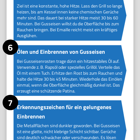
Ziel ist eine konstante, hohe Hitze. Lass den Grill so lange
heizen, bis am Kessel innen keine chemischen Gerüche
mehr sind. Das dauert bei starker Hitze meist 30 bis 60
Minuten. Bei Gusseisen willst du die Oberfläche bis zum
Rauchen bringen. Bei Emaille reicht meist ein kräftiges
Ausglühen.
Ölen und Einbrennen von Gusseisen
Bei Gusseisenrosten trage dünn ein hitzestabiles Öl auf.
Verwende z. B. Rapsöl oder spezielles Grillöl. Verteile das
Öl mit einem Tuch. Erhitze den Rost bis zum Rauchen und
halte die Hitze 30 bis 45 Minuten. Wiederhole das Einölen
einmal, wenn die Oberfläche gleichmäßig dunkel ist. Das
erzeugt eine schützende Patina.
Erkennungszeichen für ein gelungenes
Einbrennen
Die Metallflächen sind dunkler geworden. Bei Gusseisen
ist eine glatte, nicht klebrige Schicht sichtbar. Gerüche
sind deutlich schwächer oder verschwunden. Es lösen