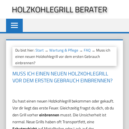
Zum
HOLZKOHLEGRILL BERATER
Inhalt
springen
Du bist hier:
Start
→
Wartung & Pflege
→
FAQ
→ Muss ich
einen neuen Holzkohlegrill vor dem ersten Gebrauch
einbrennen?
MUSS ICH EINEN NEUEN HOLZKOHLEGRILL
VOR DEM ERSTEN GEBRAUCH EINBRENNEN?
Du hast einen neuen Holzkohlegrill bekommen oder gekauft.
Vor dir liegt das erste Feuer. Gleichzeitig fragst du dich, ob du
den Grill vorher
einbrennen
musst. Die Unsicherheit ist
normal. Neue Grills haben oft Transportfett, eine
Schutzschicht
auf Metallteilen oder Lack auf der