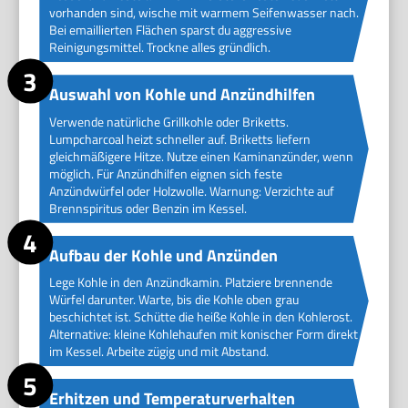
vorhanden sind, wische mit warmem Seifenwasser nach.
Bei emaillierten Flächen sparst du aggressive
Reinigungsmittel. Trockne alles gründlich.
Auswahl von Kohle und Anzündhilfen
Verwende natürliche Grillkohle oder Briketts.
Lumpcharcoal heizt schneller auf. Briketts liefern
gleichmäßigere Hitze. Nutze einen Kaminanzünder, wenn
möglich. Für Anzündhilfen eignen sich feste
Anzündwürfel oder Holzwolle. Warnung: Verzichte auf
Brennspiritus oder Benzin im Kessel.
Aufbau der Kohle und Anzünden
Lege Kohle in den Anzündkamin. Platziere brennende
Würfel darunter. Warte, bis die Kohle oben grau
beschichtet ist. Schütte die heiße Kohle in den Kohlerost.
Alternative: kleine Kohlehaufen mit konischer Form direkt
im Kessel. Arbeite zügig und mit Abstand.
Erhitzen und Temperaturverhalten