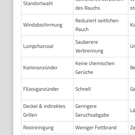
Standortwahl
des Rauchs
st
Reduziert seitlichen
Windabschirmung
Ka
Rauch
Sauberere
Lumpcharcoal
Un
Verbrennung
Keine chemischen
Kaminanzünder
Be
Gerüche
Flüssiganzünder
Schnell
Ge
Deckel & indirektes
Geringere
Lä
Grillen
Geruchsabgabe
Rostreinigung
Weniger Fettbrand
Z