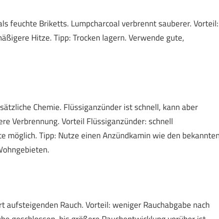
ls feuchte Briketts. Lumpcharcoal verbrennt sauberer. Vorteil:
ßigere Hitze. Tipp: Trocken lagern. Verwende gute,
tzliche Chemie. Flüssiganzünder ist schnell, kann aber
re Verbrennung. Vorteil Flüssiganzünder: schnell
ste möglich. Tipp: Nutze einen Anzündkamin wie den bekannte
 Wohngebieten.
ert aufsteigenden Rauch. Vorteil: weniger Rauchabgabe nach
Haube geschlossen, bis größere Rauchentwicklung vorüber ist.