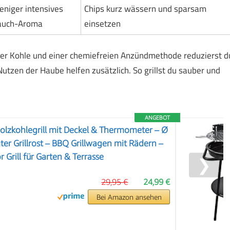
niger intensives
Chips kurz wässern und sparsam
auch-Aroma
einsetzen
rer Kohle und einer chemiefreien Anzündmethode reduzierst d
Nutzen der Haube helfen zusätzlich. So grillst du sauber und
ANGEBOT
Holzkohlegrill mit Deckel & Thermometer – Ø
er Grillrost – BBQ Grillwagen mit Rädern –
Grill für Garten & Terrasse
❯
29,95 €
24,99 €
Bei Amazon ansehen