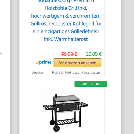
Johannesburg I Premium
Holzkohle Grill inkl.
hochwertigem & verchromtem
Grillrost I Robuster Kohlegrill für
ein einzigartiges Grillerlebnis I
n
inkl. Warmhalterost
39,98 €
29,89 €
Bei Amazon ansehen
*
Anzeige
Preis inkl. MwSt., zzgl. Versandkosten
EMPFEHLUNG