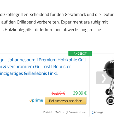
Holzkohlegrill entscheidend für den Geschmack und die Textur
t auf den Grillabend vorbereiten. Experimentiere ruhig mit
es Holzkohlegrills für leckere und abwechslungsreiche
ANGEBOT
rill Johannesburg I Premium Holzkohle Grill
m & verchromtem Grillrost I Robuster
inzigartiges Grillerlebnis I inkl.
❯
39,98 €
29,89 €
Bei Amazon ansehen
Preis inkl. MwSt., zzgl. Versandkosten
*
Anzeige