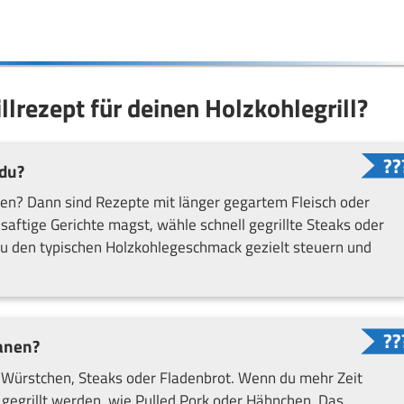
llrezept für deinen Holzkohlegrill?
du?
men? Dann sind Rezepte mit länger gegartem Fleisch oder
aftige Gerichte magst, wähle schnell gegrillte Steaks oder
 du den typischen Holzkohlegeschmack gezielt steuern und
lanen?
te Würstchen, Steaks oder Fladenbrot. Wenn du mehr Zeit
t gegrillt werden, wie Pulled Pork oder Hähnchen. Das