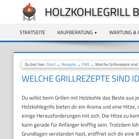
Zum
HOLZKOHLEGRILL 
Inhalt
springen
STARTSEITE
KAUFBERATUNG
WARTUNG & 
Du bist hier:
Start
→
Rezepte
→
FAQ
→ Welche Grillrezepte sind i
WELCHE GRILLREZEPTE SIND I
Du willst beim Grillen mit Holzkohle das Beste aus 
Holzkohlegrills bieten dir ein Aroma und eine Hitze, d
einige Herausforderungen mit sich. Die Hitze zu kont
kann gerade für Anfänger knifflig sein. Trotzdem lohn
Grundlagen verstanden hast, eröffnet sich dir eine We