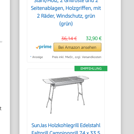
Stahl/Holz, 2 Grillroste und 2
Seitenablagen, Holzgriffen, mit
2 Räder, Windschutz, grün
(grün)
36,14 €
32,90 €
Bei Amazon ansehen
*
Anzeige
Preis inkl. MwSt., zzgl. Versandkosten
EMPFEHLUNG
t
SunJas Holzkohlegrill Edelstahl
Faltgrill Campinggrill 74 x 33,5